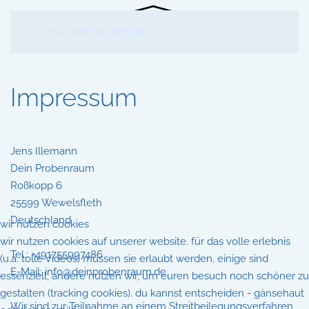
Zum Hauptinhalt springen
Impressum
Jens Illemann
Dein Probenraum
Roßkopp 6
25599 Wewelsfleth
Deutschland
wir nutzen cookies
wir nutzen cookies auf unserer website. für das volle erlebnis
Tel.: +491755997486
(u.a. tolle Videos) müssen sie erlaubt werden. einige sind
E-Mail: info@deinprobenraum.de
essenziell, andere nutzen wir, um euren besuch noch schöner zu
gestalten (tracking cookies). du kannst entscheiden - gänsehaut
Wir sind zur Teilnahme an einem Streitbeilegungsverfahren